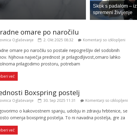
White label in 
Skok s padalom – iz
1. Apr 2026 08:04
spremeni življenje
radne omare po naročilu
ovnica
Oglaševanje
2. Okt 2025 08:32
Komentarji so izklopljeni
adne omare po naročilu so postale nepogrešljiv del sodobnih
ov. Njihova največja prednost je prilagodljivost,omaro lahko
olnoma prilagodimo prostoru, potrebam
eberi več
ednosti Boxspring postelj
ovnica
Oglaševanje
30. Sep 2025 11:31
Komentarji so izklopljeni
govorimo o kakovostnem spanju, udobju in zdravju hrbtenice, se
osto omenja boxspring postelja. To ni navadna postelja, gre za
eberi več