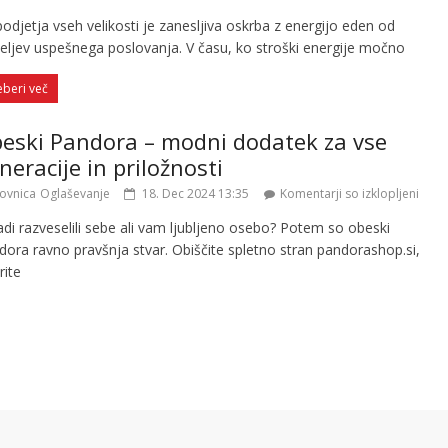
odjetja vseh velikosti je zanesljiva oskrba z energijo eden od
eljev uspešnega poslovanja. V času, ko stroški energije močno
eberi več
eski Pandora – modni dodatek za vse
neracije in priložnosti
ovnica
Oglaševanje
18. Dec 2024 13:35
Komentarji so izklopljeni
adi razveselili sebe ali vam ljubljeno osebo? Potem so obeski
dora ravno pravšnja stvar. Obiščite spletno stran pandorashop.si,
rite