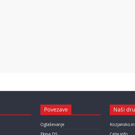
Povezave
Naši dru
Oglaševanje
Kozjansko.in
Ekipa DS
Celje.info