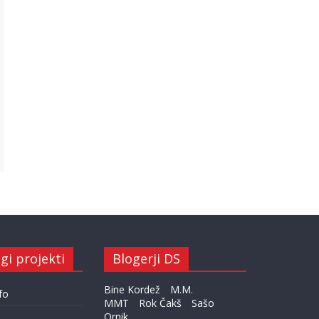
gi projekti
Blogerji DS
Bine Kordež
M.M.
fo
MMT
Rok Čakš
Sašo
Ornik