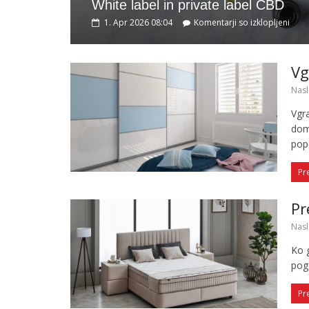
White label in private label CBD
1. Apr 2026 08:04
Komentarji so izklopljeni
Vg
Nasl
Vgr
dom
pop
Pr
Pr
Nasl
Ko 
pog
Pr