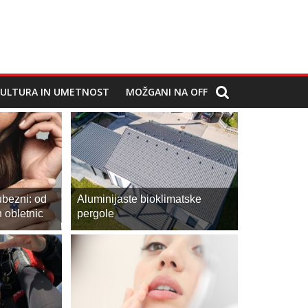
ULTURA IN UMETNOST
MOŽGANI NA OFF
ubezni: od
Aluminijaste bioklimatske
h obletnic
pergole