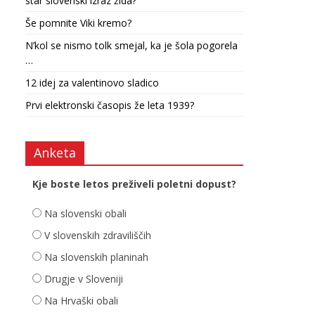
star slovenski izraz žida?
Še pomnite Viki kremo?
N’kol se nismo tolk smejal, ka je šola pogorela
…
12 idej za valentinovo sladico
Prvi elektronski časopis že leta 1939?
Anketa
Kje boste letos preživeli poletni dopust?
Na slovenski obali
V slovenskih zdraviliščih
Na slovenskih planinah
Drugje v Sloveniji
Na Hrvaški obali