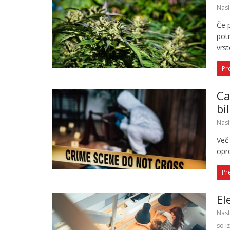
Nasl
Če 
potr
vrs
Pr
Ca
bi
Nasl
Več 
opr
Pr
El
Nasl
so i