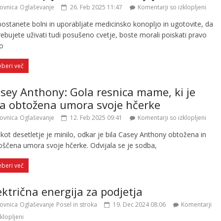
ovnica
Oglaševanje
26. Feb 2025 11:47
Komentarji so izklopljeni
postanete bolni in uporabljate medicinsko konopljo in ugotovite, da
ebujete uživati tudi posušeno cvetje, boste morali poiskati pravo
to
eberi več
sey Anthony: Gola resnica mame, ki je
la obtožena umora svoje hčerke
ovnica
Oglaševanje
12. Feb 2025 09:41
Komentarji so izklopljeni
kot desetletje je minilo, odkar je bila Casey Anthony obtožena in
oščena umora svoje hčerke. Odvijala se je sodba,
eberi več
ektrična energija za podjetja
ovnica
Oglaševanje
Posel in stroka
19. Dec 2024 08:06
Komentarji
zklopljeni