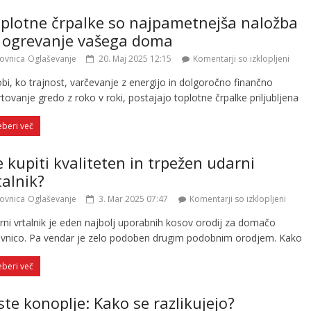
plotne črpalke so najpametnejša naložba
 ogrevanje vašega doma
ovnica
Oglaševanje
20. Maj 2025 12:15
Komentarji so izklopljeni
bi, ko trajnost, varčevanje z energijo in dolgoročno finančno
tovanje gredo z roko v roki, postajajo toplotne črpalke priljubljena
eberi več
e kupiti kvaliteten in trpežen udarni
talnik?
ovnica
Oglaševanje
3. Mar 2025 07:47
Komentarji so izklopljeni
rni vrtalnik je eden najbolj uporabnih kosov orodij za domačo
avnico. Pa vendar je zelo podoben drugim podobnim orodjem. Kako
eberi več
ste konoplje: Kako se razlikujejo?