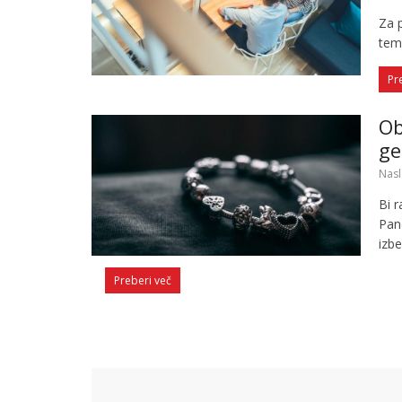
Za p
tem
Pr
Ob
ge
Nasl
Bi r
Pan
izbe
Preberi več