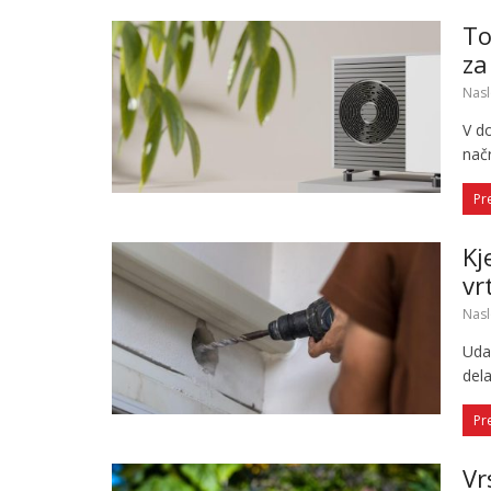
To
za
Nasl
V do
načr
Pr
Kj
vr
Nasl
Uda
del
Pr
Vr