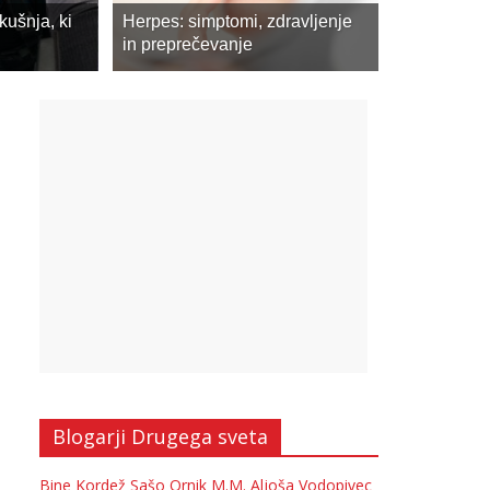
private label CBD
kušnja, ki
Herpes: simptomi, zdravljenje
Komentarji so izklopljeni
in preprečevanje
Blogarji Drugega sveta
Bine Kordež
Sašo Ornik
M.M.
Aljoša Vodopivec